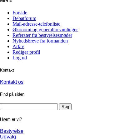
Menu
Forside
Debatforum
Mail-adresse-telefonliste
Økonomi og generalforsamlinger
Referater fra bestyrelsesmøder
Nyhedsbreve fra formanden
Arkiv
Rediger profil
Log ud
Kontakt
Kontakt os
Find på siden
Søg
efter:
Hvem er vi?
Bestyrelse
Udvalg