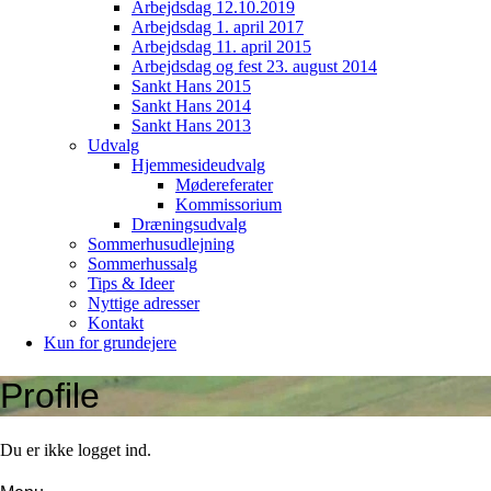
Arbejdsdag 12.10.2019
Arbejdsdag 1. april 2017
Arbejdsdag 11. april 2015
Arbejdsdag og fest 23. august 2014
Sankt Hans 2015
Sankt Hans 2014
Sankt Hans 2013
Udvalg
Hjemmesideudvalg
Mødereferater
Kommissorium
Dræningsudvalg
Sommerhusudlejning
Sommerhussalg
Tips & Ideer
Nyttige adresser
Kontakt
Kun for grundejere
Profile
Du er ikke logget ind.