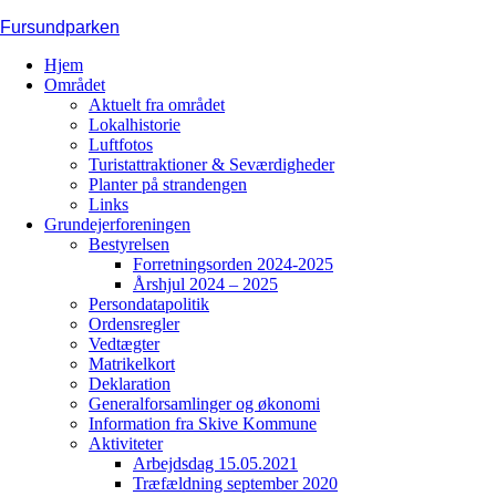
Skip
Fursundparken
to
Hjem
content
Området
Aktuelt fra området
Lokalhistorie
Luftfotos
Turistattraktioner & Seværdigheder
Planter på strandengen
Links
Grundejerforeningen
Bestyrelsen
Forretningsorden 2024-2025
Årshjul 2024 – 2025
Persondatapolitik
Ordensregler
Vedtægter
Matrikelkort
Deklaration
Generalforsamlinger og økonomi
Information fra Skive Kommune
Aktiviteter
Arbejdsdag 15.05.2021
Træfældning september 2020